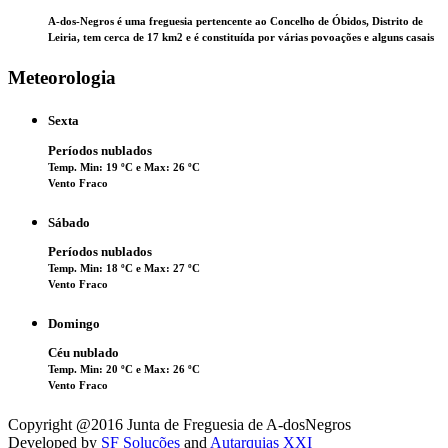
A-dos-Negros é uma freguesia pertencente ao Concelho de Óbidos, Distrito de
Leiria, tem cerca de 17 km2 e é constituída por várias povoações e alguns casais
Meteorologia
Sexta
Períodos nublados
Temp. Min: 19 ºC e Max: 26 ºC
Vento Fraco
Sábado
Períodos nublados
Temp. Min: 18 ºC e Max: 27 ºC
Vento Fraco
Domingo
Céu nublado
Temp. Min: 20 ºC e Max: 26 ºC
Vento Fraco
Copyright @2016 Junta de Freguesia de A-dosNegros
Developed by
SF Soluções
and
Autarquias XXI