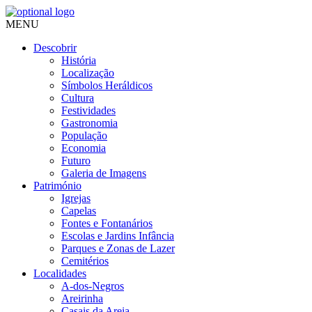
MENU
Descobrir
História
Localização
Símbolos Heráldicos
Cultura
Festividades
Gastronomia
População
Economia
Futuro
Galeria de Imagens
Património
Igrejas
Capelas
Fontes e Fontanários
Escolas e Jardins Infância
Parques e Zonas de Lazer
Cemitérios
Localidades
A-dos-Negros
Areirinha
Casais da Areia