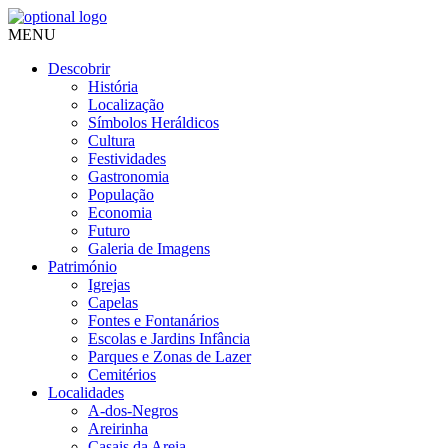
MENU
Descobrir
História
Localização
Símbolos Heráldicos
Cultura
Festividades
Gastronomia
População
Economia
Futuro
Galeria de Imagens
Património
Igrejas
Capelas
Fontes e Fontanários
Escolas e Jardins Infância
Parques e Zonas de Lazer
Cemitérios
Localidades
A-dos-Negros
Areirinha
Casais da Areia