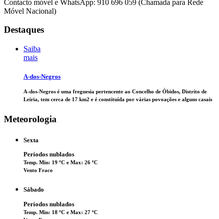
Contacto móvel e WhatsApp: 910 696 059 (Chamada para Rede
Móvel Nacional)
Destaques
Saiba
mais
A-dos-Negros
A-dos-Negros é uma freguesia pertencente ao Concelho de Óbidos, Distrito de
Leiria, tem cerca de 17 km2 e é constituída por várias povoações e alguns casais
Meteorologia
Sexta
Períodos nublados
Temp. Min: 19 ºC e Max: 26 ºC
Vento Fraco
Sábado
Períodos nublados
Temp. Min: 18 ºC e Max: 27 ºC