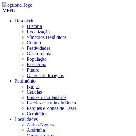
MENU
Descobrir
História
Localização
Símbolos Heráldicos
Cultura
Festividades
Gastronomia
População
Economia
Futuro
Galeria de Imagens
Património
Igrejas
Capelas
Fontes e Fontanários
Escolas e Jardins Infância
Parques e Zonas de Lazer
Cemitérios
Localidades
A-dos-Negros
Areirinha
Casais da Areia